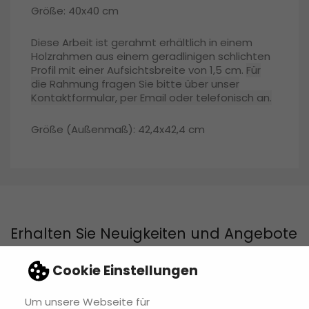
Größe: 40x40 cm
Diese Arbeit ist gerahmt erhältlich in einem
Holzrahmen aus einem geradlinigen schlichten
Profil mit einer Aufsichtsbreite von 1,5 cm.
Für
die Rahmung fragen Sie bitte über unser
Kontaktformular, per Email oder telefonisch an.
Größe (Außenmaß): 42,4x42,4 cm
Erhalten Sie Neuigkeiten und Angebote
Cookie Einstellungen
Um unsere Webseite für
Sie können Ihr Einverständnis jederzeit widerrufen. Unsere