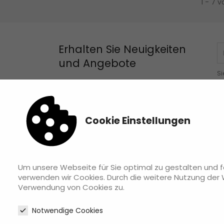
1 - 7 v
Erhalten Sie Neuigkeiten
und Angebote
Si
Ko
Cookie Einstellungen
INFOS
RECH
Bezahlung & Versand
Widerr
Um unsere Webseite für Sie optimal zu gestalten und f
Über Mich
Impre
verwenden wir Cookies. Durch die weitere Nutzung der
Kontaktieren Sie uns
Daten
Verwendung von Cookies zu.
Notwendige Cookies