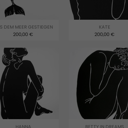
Vorschau
Vorschau


S DEM MEER GESTIEGEN
KATE
200,00 €
200,00 €
Vorschau
Vorschau


HANNA
BETTY IN DREAMS