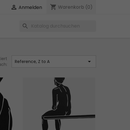
shopping_cart

Warenkorb
(0)
Anmelden
search
iert

Reference, Z to A
ach: