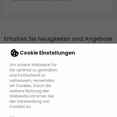
Erhalten Sie Neuigkeiten und Angebote
Cookie Einstellungen
Um unsere Webseite für
Sie können Ihr Einverständnis jederzeit widerrufen. Unsere
Sie optimal zu gestalten
Kontaktinformationen finden Sie u. a. in der Datenschutzerklärung.
und fortlaufend zu
verbessern, verwenden
wir Cookies. Durch die
weitere Nutzung der
Webseite stimmen Sie
der Verwendung von
INFOS

Cookies zu.
RECHTLICHES
