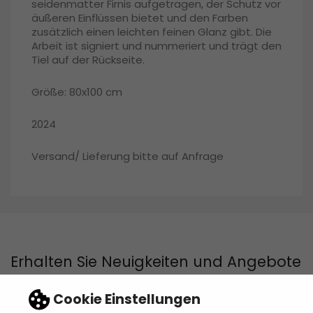
seidenmatter Firnis aufgetragen, der Schutz vor
äußeren Einflüssen bietet und den Farben
zusätzlich einen leichten feinen Glanz gibt.
Die
Arbeit ist signiert und nummeriert
und trägt den
Tiel auf der Rückseite
.
Größe: 80x100 cm
2024
Versand/ Lieferung bitte auf Anfrage
Erhalten Sie Neuigkeiten und Angebote
Cookie Einstellungen