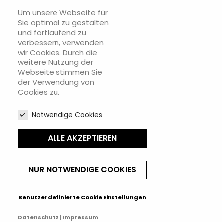
Um unsere Webseite für
Sie können Ihr Einverständnis jederzeit widerrufen. Unsere
Sie optimal zu gestalten
Kontaktinformationen finden Sie u. a. in der Datenschutzerklärung.
und fortlaufend zu
verbessern, verwenden
wir Cookies. Durch die
weitere Nutzung der
Webseite stimmen Sie
der Verwendung von
INFOS

Cookies zu.
RECHTLICHES

Notwendige Cookies
IHR KONTO

ALLE AKZEPTIEREN
ATELIERGALERIE
keyboard_arrow_down
NUR NOTWENDIGE COOKIES
Vertrag widerrufen
Benutzerdefinierte Cookie Einstellungen
© 2026 - Anja Weyer
Datenschutz
Impressum