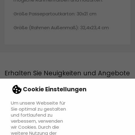
Größe Passepartoutkarton: 30x21 cm
Größe (Rahmen Außenmaß): 32,4x23,4 cm
Erhalten Sie Neuigkeiten und Angebote
Cookie Einstellungen
Um unsere Webseite für
Sie können Ihr Einverständnis jederzeit widerrufen. Unsere
Sie optimal zu gestalten
Kontaktinformationen finden Sie u. a. in der Datenschutzerklärung.
und fortlaufend zu
verbessern, verwenden
wir Cookies. Durch die
weitere Nutzung der