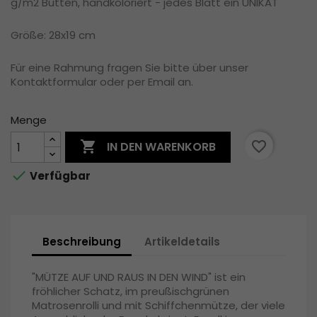
g/m2 Bütten, handkoloriert - jedes Blatt ein UNIKAT
Größe: 28x19 cm
Für eine Rahmung fragen Sie bitte über unser
Kontaktformular oder per Email an.
Menge

favorite_border
IN DEN WARENKORB

Verfügbar
Beschreibung
Artikeldetails
"MÜTZE AUF UND RAUS IN DEN WIND" ist ein
fröhlicher Schatz, im preußischgrünen
Matrosenrolli und mit Schiffchenmütze, der viele