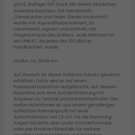
g/m2, Auflage: 100 Stück.
Mit einem Stückchen
Seekarte kaschiert. Die Handschrift:
Chinatusche und Feder. Dieser Linolschnitt
wurde mit Aquarellfarbe koloriert, ist
nummeriert, signiert und betitelt, mit
Prägestempel des Ateliers. Jede Matrosin ist
ein UNIKAT, da jedes der 100 Blätter
handkoloriert wurde.
Größe: ca. 28x19 cm
Auf Wunsch ist dieser fröhliche Schatz gerahmt
erhältlich. Dafür
wird er auf einen
Passepartoutkarton aufgebracht,
a
uf dessen
Rückseite sich eine Authentifizierung
mit
Angaben zu Technik und Material befindet. Der
weiße Holzrahmen ist aus einem geradlinigen
schlichten Rahmenprofil mit einer
Aufsichtsbreite von 1,5 cm. Für die Rahmung
fragen Sie bitte über unser Kontaktformular
oder per Email an! Ebenfalls für weitere
mögliche Rahmenfarben und Holzarten.