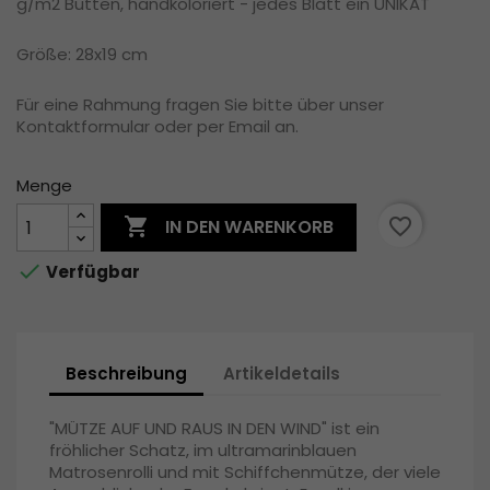
g/m2 Bütten, handkoloriert - jedes Blatt ein UNIKAT
Größe: 28x19 cm
Für eine Rahmung fragen Sie bitte über unser
Kontaktformular oder per Email an.
Menge

favorite_border
IN DEN WARENKORB

Verfügbar
Beschreibung
Artikeldetails
"MÜTZE AUF UND RAUS IN DEN WIND" ist ein
fröhlicher Schatz, im ultramarinblauen
Matrosenrolli und mit Schiffchenmütze, der viele