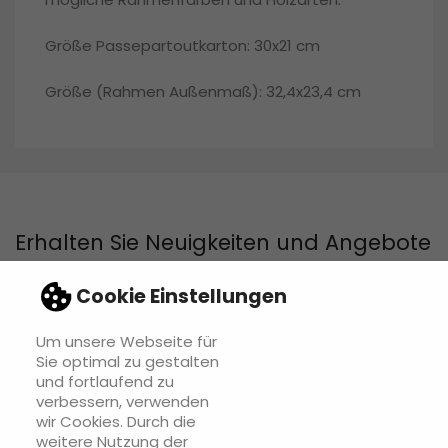
Größe Passepartoutkarton: 30x21 cm
Größe (Rahmen Außenmaß): 32,4x23,4 cm
Erhalten Sie Neuigkeiten und Angebote
Cookie Einstellungen
Um unsere Webseite für
Sie können Ihr Einverständnis jederzeit widerrufen. Unsere
Sie optimal zu gestalten
Kontaktinformationen finden Sie u. a. in der Datenschutzerklärung.
und fortlaufend zu
verbessern, verwenden
wir Cookies. Durch die
weitere Nutzung der