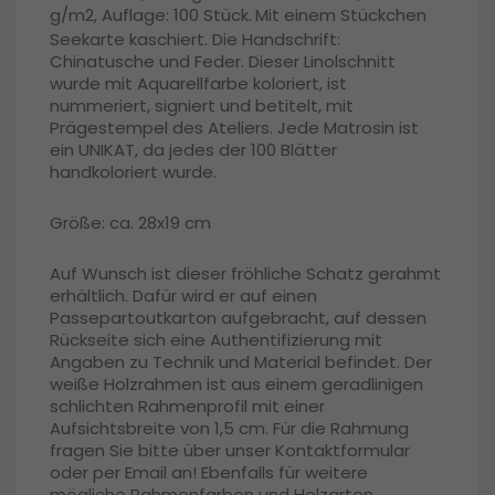
g/m2, Auflage: 100 Stück.
Mit einem Stückchen
Seekarte kaschiert. Die Handschrift:
Chinatusche und Feder. Dieser Linolschnitt
wurde mit Aquarellfarbe koloriert, ist
nummeriert, signiert und betitelt, mit
Prägestempel des Ateliers. Jede Matrosin ist
ein UNIKAT, da jedes der 100 Blätter
handkoloriert wurde.
Größe: ca. 28x19 cm
Auf Wunsch ist dieser fröhliche Schatz gerahmt
erhältlich. Dafür
wird er auf einen
Passepartoutkarton aufgebracht,
a
uf dessen
Rückseite sich eine Authentifizierung
mit
Angaben zu Technik und Material befindet. Der
weiße Holzrahmen ist aus einem geradlinigen
schlichten Rahmenprofil mit einer
Aufsichtsbreite von 1,5 cm. Für die Rahmung
fragen Sie bitte über unser Kontaktformular
oder per Email an! Ebenfalls für weitere
mögliche Rahmenfarben und Holzarten.